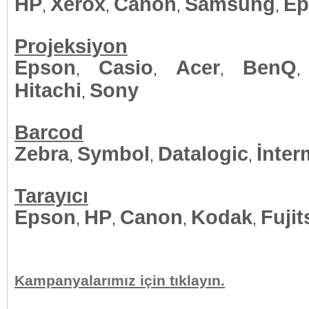
HP
Xerox
Canon
Samsung
Ep
,
,
,
,
Projeksiyon
Epson
Casio
Acer
BenQ
,
,
,
Hitachi
Sony
,
Barcod
Zebra
Symbol
Datalogic
İnter
,
,
,
Tarayıcı
Epson
HP
Canon
Kodak
Fujit
,
,
,
,
Kampanyalarımız için tıklayın.