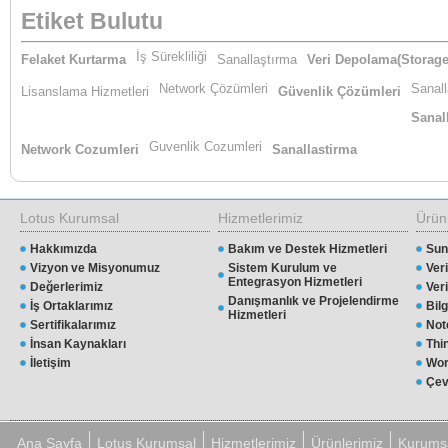
Etiket Bulutu
İş Sürekliliği
Felaket Kurtarma
Sanallaştırma
Veri Depolama(Storage
Network Çözümleri
Sanall
Lisanslama Hizmetleri
Güvenlik Çözümleri
Sanal
Guvenlik Cozumleri
Network Cozumleri
Sanallastirma
Lotus Kurumsal
Hizmetlerimiz
Ürün
Hakkımızda
Bakım ve Destek Hizmetleri
Sun
Vizyon ve Misyonumuz
Sistem Kurulum ve
Ver
Entegrasyon Hizmetleri
Değerlerimiz
Ver
Danışmanlık ve Projelendirme
İş Ortaklarımız
Bil
Hizmetleri
Sertifikalarımız
Not
İnsan Kaynakları
Thi
İletişim
Wor
Çev
Ana Sayfa
Lotus Kurumsal
Hizmetlerimiz
Ürünlerimiz
Kurumsa