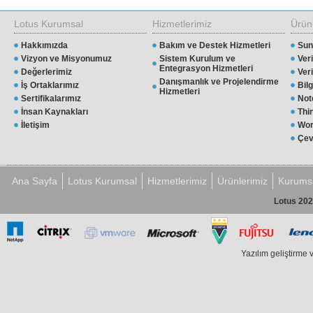
Lotus Kurumsal
Hizmetlerimiz
Ürün
Hakkımızda
Bakım ve Destek Hizmetleri
Sun
Vizyon ve Misyonumuz
Sistem Kurulum ve
Ver
Entegrasyon Hizmetleri
Değerlerimiz
Ver
Danışmanlık ve Projelendirme
İş Ortaklarımız
Bil
Hizmetleri
Sertifikalarımız
Not
İnsan Kaynakları
Thi
İletişim
Wor
Çev
Ana Sayfa
Lotus Kurumsal
Hizmetlerimiz
Ürünlerimiz
Kurumsa
Lotus 202
Yazılım geliştirme