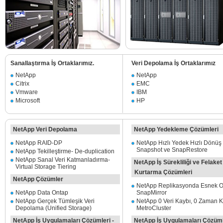
Sanallaştırma İş Ortaklarımız.
Veri Depolama İş Ortaklarımız
NetApp
NetApp
Citrix
EMC
Vmware
IBM
Microsoft
HP
NetApp Veri Depolama
NetApp Yedekleme Çözümleri
NetApp RAID-DP
NetApp Hızlı Yedek Hızlı Dönüş 
Snapshot ve SnapRestore
NetApp Tekilleştirme- De-duplication
NetApp Sanal Veri Katmanladırma-
NetApp İş Sürekliliği ve Felaket
Virtual Storage Tiering
Kurtarma Çözümleri
NetApp Çözümler
NetApp Replikasyonda Esnek O
NetApp Data Ontap
SnapMirror
NetApp Gerçek Tümleşik Veri
NetApp 0 Veri Kaybı, 0 Zaman K
Depolama (Unified Storage)
MetroCluster
NetApp İş Uygulamaları Çözümleri -
NetApp İş Uygulamaları Çözüml