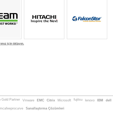
ız için tıklayın.
 Gold Partner
fujitsu
Vmware
EMC
Citrix
Microsoft
lenovo
IBM
dell
mcafeeprocurve
Sanallaştırma Çözümleri