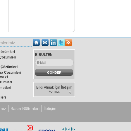
mlerimiz
Çözümleri
E-BÜLTEN
Çözümleri
 Çözümleri
ma Çözümleri
very)
özümleri
Bilgi Almak İçin İletişim
metleri
Formu.
leri
leri
ımız
Basın Bültenleri
İletişim