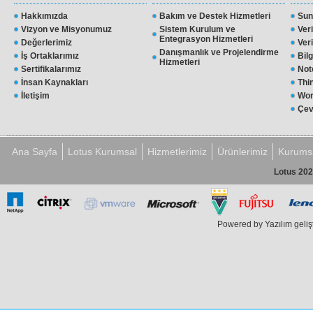
Hakkımızda
Bakım ve Destek Hizmetleri
Sun
Vizyon ve Misyonumuz
Sistem Kurulum ve
Ver
Entegrasyon Hizmetleri
Değerlerimiz
Ver
Danışmanlık ve Projelendirme
İş Ortaklarımız
Bil
Hizmetleri
Sertifikalarımız
Not
İnsan Kaynakları
Thi
İletişim
Wor
Çev
Ana Sayfa
Lotus Kurumsal
Hizmetlerimiz
Ürünlerimiz
Kurumsa
Lotus 202
Powered by Yazılım geli