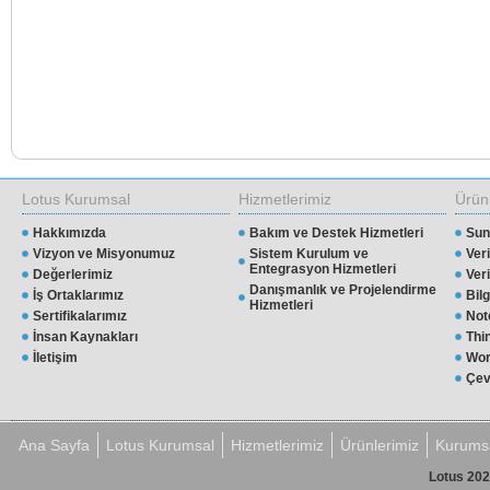
Lotus Kurumsal
Hizmetlerimiz
Ürün
Hakkımızda
Bakım ve Destek Hizmetleri
Sun
Vizyon ve Misyonumuz
Sistem Kurulum ve
Ver
Entegrasyon Hizmetleri
Değerlerimiz
Ver
Danışmanlık ve Projelendirme
İş Ortaklarımız
Bil
Hizmetleri
Sertifikalarımız
Not
İnsan Kaynakları
Thi
İletişim
Wor
Çev
Ana Sayfa
Lotus Kurumsal
Hizmetlerimiz
Ürünlerimiz
Kurumsa
Lotus 202